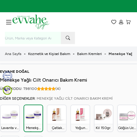
İlk Alışverişe Özel %5 İndirim! - KOD: EVVAHE5
Favorilerim
Hesabım
Sepet
Ana Sayfa
-
Kozmetik ve Kişisel Bakım
-
Bakım Kremleri
-
Menekşe Yağlı C
EVVAHE DOĞAL
Menekşe Yağlı Cilt Onarıcı Bakım Kremi
ÜRÜN KODU:
T98
100
(4)
DIĞER SEÇENEKLER:
MENEKŞE YAĞLI CILT ONARICI BAKIM KREMI
Lavanta ve
Menekşe
Çatlak
Yoğun
Kil 150gr.
Göğüs Ucu
Limon
Yağlı Cilt
Önleyici
Nemlendirici
Onarıcı