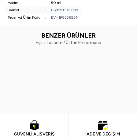
Hacim
:
50 ml
Barkod
:
8682911027189
Tedarikçi Ürün Kodu
:
EVH198556SBN
BENZER ÜRÜNLER
Eşsiz Tasarım / Üstün Performans
EVVAHE DOĞAL
EVVAHE DOĞAL
Yeni
Yeni
Dış Genital Bölge Yıkama Köpüğü
Pişik Önleyici Krem 50ml
100ml
275,00
TL
299,00
TL
GÜVENLİ ALIŞVERİŞ
İADE VE DEĞİŞİM