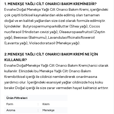
1.
MENEKŞE YAĞLI CİLT ONARICI BAKIM KREMİ
N
EDİR?
Evvahe
Doğal
Menekşe Yağlı Cilt Onarıcı Bakım Kremi
,
içeriğindeki
çok çeşitli bitkisel kaynaklardan elde edilmiş olan tamamen
doğal ve en kaliteli yağlardan size özel olarak formüle edilmiştir.
İçindekiler:
Butyrospermum
park
ii
Butter
(
Shea
yağı),
Cocos
nucifera
oil
(Hindistan cevizi yağı),
Olea
europaea
fruit
oil
(
Zeytin
yağı
),
Beeswax
(Balmumu),
Lavandula
officinalis
flower
oil
(Lavanta yağı)
,
Viola
odorata
oil
(Menekşe yağı).
2
.
MENEKŞE YAĞLI CİLT ONARICI BAKIM KREMİ
NE İÇİN
KULLANILIR?
Evvahe
Doğal
Menekşe Yağlı Cilt Onarıcı Bakım Kremi
,
harici olarak
kullanılır.
Elinizdeki bu
Menekşe Yağlı Cilt Onarıcı Bakım
Kremi
bitkisel içeriği ile cildinizi nemlendirerek onarılmasına
yardımcı olur. İçeriğindeki
esansiyel
yağlar cildinizde hoş koku
bırakır.
Doğal
içeriği ile
size zarar vermeden hayat kalitenizi arttırır.
Ürün Filtreleri
Form
:
Krem
Aroma
:
Menekşe