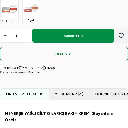
Yağlı Cilt
Onarıcı
Cilt
Etkili Cilt
Krem
Onarıcı
Bakım
Serumu
Bakım
(30gr.)
Bakım
Kremi
(50ml)
Serumu
Kremi 50
(50 ml)
ml
Kuşburnu
Ayak
Kremi 30
Bakım
ml.
Kremi 50
ml
Sepete Ekle
Favo
HEMEN AL
Koleksiyon
Fiyat Alarmı
Paylaş
Daha Fazla
Bakım Kremleri
ÜRÜN ÖZELLIKLERI
YORUMLAR (4)
ÖDEME SEÇENEK
MENEKŞE YAĞLI CİLT ONARICI BAKIM KREMİ (Bayanlara
Özel)