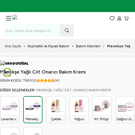
İlk Alışverişe Özel %5 İndirim! - KOD: EVVAHE5
Favorilerim
Hesabım
Sepet
Ana Sayfa
-
Kozmetik ve Kişisel Bakım
-
Bakım Kremleri
-
Menekşe Yağlı C
EVVAHE DOĞAL
Menekşe Yağlı Cilt Onarıcı Bakım Kremi
ÜRÜN KODU:
T98
100
(4)
DIĞER SEÇENEKLER:
MENEKŞE YAĞLI CILT ONARICI BAKIM KREMI
Lavanta ve
Menekşe
Çatlak
Yoğun
Kil 150gr.
Göğüs Ucu
Limon
Yağlı Cilt
Önleyici
Nemlendirici
Onarıcı
Yağlı Cilt
Onarıcı
Cilt
Etkili Cilt
Krem
Onarıcı
Bakım
Serumu
Bakım
(30gr.)