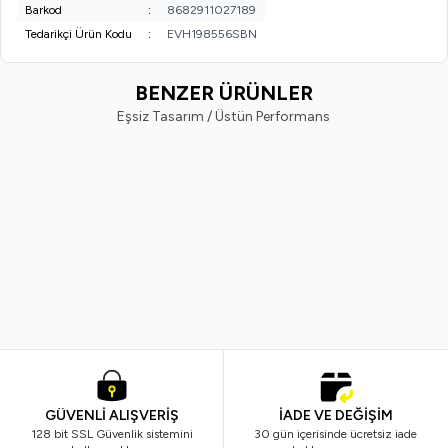
Barkod
:
8682911027189
Tedarikçi Ürün Kodu
:
EVH198556SBN
BENZER ÜRÜNLER
Eşsiz Tasarım / Üstün Performans
EVVAHE DOĞAL
EVVAHE DOĞAL
Yeni
Yeni
Dış Genital Bölge Yıkama Köpüğü
Pişik Önleyici Krem 50ml
100ml
275,00
TL
299,00
TL
GÜVENLİ ALIŞVERİŞ
İADE VE DEĞİŞİM
128 bit SSL Güvenlik sistemini
30 gün içerisinde ücretsiz iade