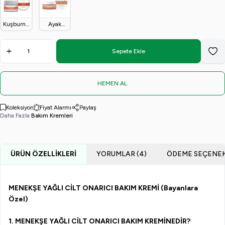
Bakım
Kremi
(50ml)
Serumu
Kremi 50
(50 ml)
ml
Kuşburnu
Ayak
Kremi 30
Bakım
ml.
Kremi 50
ml
Sepete Ekle
Favo
HEMEN AL
Koleksiyon
Fiyat Alarmı
Paylaş
Daha Fazla
Bakım Kremleri
ÜRÜN ÖZELLIKLERI
YORUMLAR (4)
ÖDEME SEÇENEK
MENEKŞE YAĞLI CİLT ONARICI BAKIM KREMİ (Bayanlara
Özel)
1.
MENEKŞE YAĞLI CİLT ONARICI BAKIM KREMİ
N
EDİR?