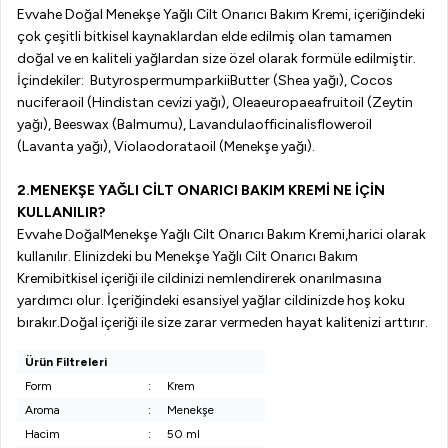
Evvahe
Doğal
Menekşe Yağlı Cilt Onarıcı Bakım Kremi
,
içeriğindeki
çok çeşitli bitkisel kaynaklardan elde edilmiş olan tamamen
doğal ve en kaliteli yağlardan size özel olarak formüle edilmiştir.
İçindekiler:
Butyrospermum
park
ii
Butter
(
Shea
yağı),
Cocos
nucifera
oil
(Hindistan cevizi yağı),
Olea
europaea
fruit
oil
(
Zeytin
yağı
),
Beeswax
(Balmumu),
Lavandula
officinalis
flower
oil
(Lavanta yağı)
,
Viola
odorata
oil
(Menekşe yağı).
2
.
MENEKŞE YAĞLI CİLT ONARICI BAKIM KREMİ
NE İÇİN
KULLANILIR?
Evvahe
Doğal
Menekşe Yağlı Cilt Onarıcı Bakım Kremi
,
harici olarak
kullanılır.
Elinizdeki bu
Menekşe Yağlı Cilt Onarıcı Bakım
Kremi
bitkisel içeriği ile cildinizi nemlendirerek onarılmasına
yardımcı olur. İçeriğindeki
esansiyel
yağlar cildinizde hoş koku
bırakır.
Doğal
içeriği ile
size zarar vermeden hayat kalitenizi arttırır.
Ürün Filtreleri
Form
:
Krem
Aroma
:
Menekşe
Hacim
:
50 ml