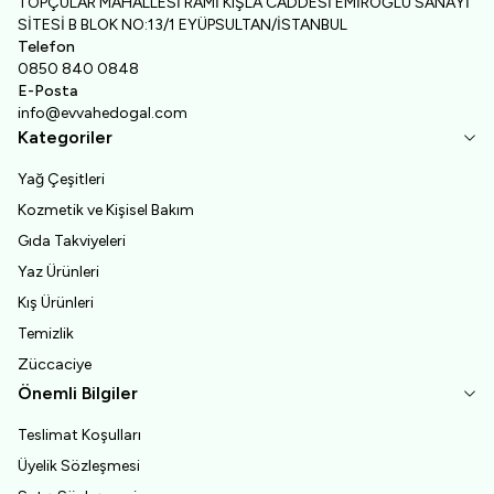
TOPÇULAR MAHALLESİ RAMİ KIŞLA CADDESİ EMİROĞLU SANAYİ
SİTESİ B BLOK NO:13/1 EYÜPSULTAN/İSTANBUL
Telefon
0850 840 0848
E-Posta
info@evvahedogal.com
Kategoriler
Yağ Çeşitleri
Kozmetik ve Kişisel Bakım
Gıda Takviyeleri
Yaz Ürünleri
Kış Ürünleri
Temizlik
Züccaciye
Önemli Bilgiler
Teslimat Koşulları
Üyelik Sözleşmesi