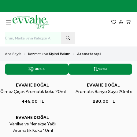
İlk Alışverişe Özel %5 İndirim! - KOD: EVVAHE5
Favorilerim
Hesabım
Sepet
Ana Sayfa
-
Kozmetik ve Kişisel Bakım
-
Aromaterapi
Filtrele
Sırala
EVVAHE DOĞAL
EVVAHE DOĞAL
Yeni
Yeni
Ölmez Çiçek Aromatik koku 20ml
Aromatik Banyo Suyu 20ml e
445,00
TL
280,00
TL
EVVAHE DOĞAL
Yeni
Vanilya ve Menekşe Yağlı
Aromatik Koku 10ml