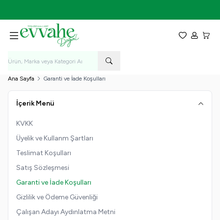
İlk Alışverişe Özel %5 İndirim! - KOD: EVVAHE5
Favorilerim
Hesabım
Sepet
Ana Sayfa
Garanti ve İade Koşulları
İçerik Menü
KVKK
Üyelik ve Kullanm Şartları
Teslimat Koşulları
Satış Sözleşmesi
Garanti ve İade Koşulları
Gizlilik ve Ödeme Güvenliği
Çalışan Adayı Aydınlatma Metni