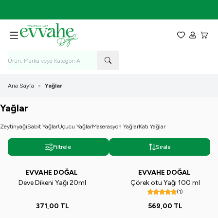
7-9 Ağustos Tarihleri Arasında KARGO BEDAVA!
Favorilerim
Hesabım
Sepet
Ana Sayfa
-
Yağlar
Yağlar
Zeytinyağı
Sabit Yağlar
Uçucu Yağlar
Maserasyon Yağlar
Katı Yağlar
Filtrele
Sırala
EVVAHE DOĞAL
EVVAHE DOĞAL
Yeni
Yeni
Deve Dikeni Yağı 20ml
Çörek otu Yağı 100 ml
(1)
371,00
TL
569,00
TL