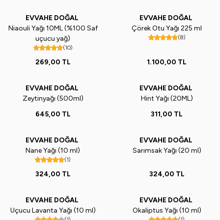
EVVAHE DOĞAL
EVVAHE DOĞAL
Niaouli Yağı 10ML (%100 Saf
Çörek Otu Yağı 225 ml
(8)
uçucu yağ)
(10)
269,00
TL
1.100,00
TL
EVVAHE DOĞAL
EVVAHE DOĞAL
Yeni
Zeytinyağı (500ml)
Hint Yağı (20ML)
645,00
TL
311,00
TL
EVVAHE DOĞAL
EVVAHE DOĞAL
Nane Yağı (10 ml)
Sarımsak Yağı (20 ml)
(1)
324,00
TL
324,00
TL
EVVAHE DOĞAL
EVVAHE DOĞAL
Uçucu Lavanta Yağı (10 ml)
Okaliptus Yağı (10 ml)
(1)
(1)