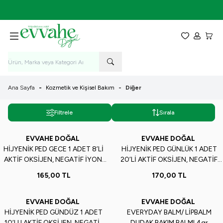
7-9 Ağustos Tarihleri Arasında KARGO BEDAVA!
Favorilerim
Hesabım
Sepet
Ana Sayfa
-
Kozmetik ve Kişisel Bakım
-
Diğer
Filtrele
Sırala
EVVAHE DOĞAL
EVVAHE DOĞAL
Yeni
Yeni
HİJYENİK PED GECE 1 ADET 8’Lİ
HİJYENİK PED GÜNLÜK 1 ADET
AKTİF OKSİJEN, NEGATİF İYON,
20’Lİ AKTİF OKSİJEN, NEGATİF
MAKSİMUM YUMUŞAKLIK, %100
İYON, MAKSİMUM YUMUŞAKLIK,
165,00
TL
170,00
TL
PAMUK, NEFES ALABİLEN YAPI
%100 PAMUK, NEFES ALABİLEN
YAPI
EVVAHE DOĞAL
EVVAHE DOĞAL
Yeni
Yeni
HİJYENİK PED GÜNDÜZ 1 ADET
EVERYDAY BALM/ LİPBALM
10’LU AKTİF OKSİJEN, NEGATİF
DUDAK BAKIM BALMI 4gr