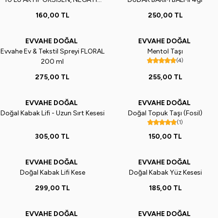
İYON MAKSİMUM YUMUŞAKLIK,
160,00
TL
250,00
TL
%100 PAMUK, NEFES ALABİLEN
YAPI
EVVAHE DOĞAL
EVVAHE DOĞAL
Yeni
Evvahe Ev & Tekstil Spreyi FLORAL
Mentol Taşı
(4)
200 ml
275,00
TL
255,00
TL
EVVAHE DOĞAL
EVVAHE DOĞAL
Doğal Kabak Lifi - Uzun Sırt Kesesi
Doğal Topuk Taşı (Fosil)
(1)
305,00
TL
150,00
TL
EVVAHE DOĞAL
EVVAHE DOĞAL
Doğal Kabak Lifi Kese
Doğal Kabak Yüz Kesesi
299,00
TL
185,00
TL
EVVAHE DOĞAL
EVVAHE DOĞAL
Yeni