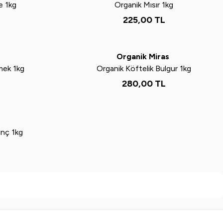
e 1kg
Organik Mısır 1kg
225,00
TL
Yeni
s
Organik Miras
mek 1kg
Organik Köftelik Bulgur 1kg
280,00
TL
s
inç 1kg