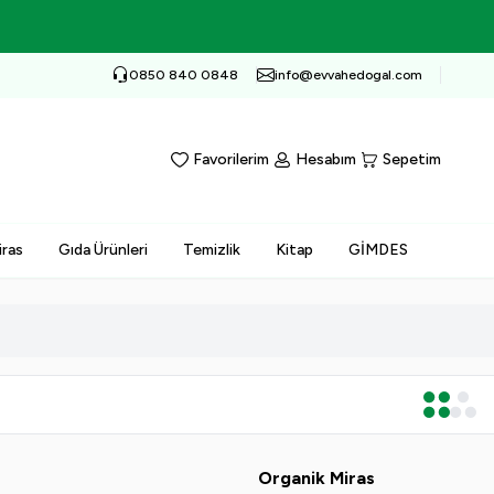
0850 840 0848
info@evvahedogal.com
Favorilerim
Hesabım
Sepetim
iras
Gıda Ürünleri
Temizlik
Kitap
GİMDES
Yeni
s
Organik Miras