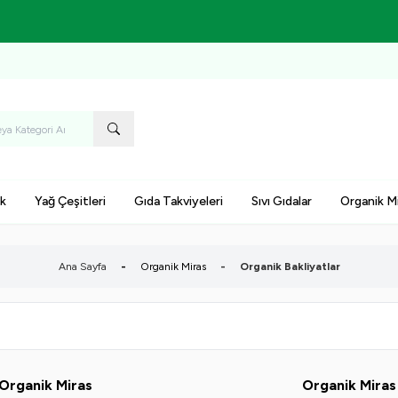
7-9 Ağustos Tarihleri Arasında KARGO BEDAVA!
k
Yağ Çeşitleri
Gıda Takviyeleri
Sıvı Gıdalar
Organik M
Ana Sayfa
-
Organik Miras
-
Organik Bakliyatlar
Yeni
Organik Miras
Organik Mira