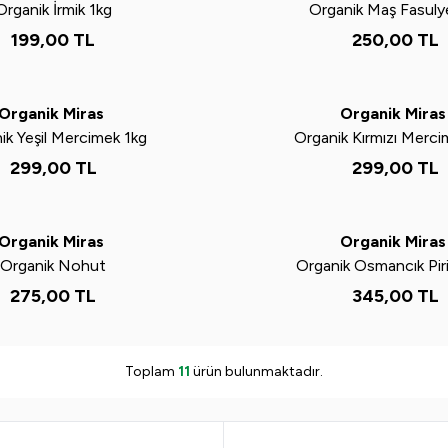
Organik İrmik 1kg
Organik Maş Fasuly
199,00
TL
250,00
TL
Yeni
Organik Miras
Organik Mira
ik Yeşil Mercimek 1kg
Organik Kırmızı Merci
299,00
TL
299,00
TL
Yeni
Organik Miras
Organik Mira
Organik Nohut
Organik Osmancık Pir
275,00
TL
345,00
TL
Toplam
11
ürün bulunmaktadır.