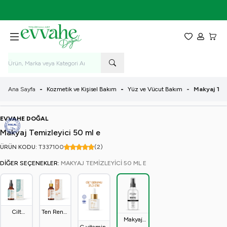
7-9 Ağustos Tarihleri Arasında KARGO BEDAVA!
Favorilerim
Hesabım
Sepet
Ana Sayfa
-
Kozmetik ve Kişisel Bakım
-
Yüz ve Vücut Bakım
-
Makyaj Tem
EVVAHE DOĞAL
Makyaj Temizleyici 50 ml e
ÜRÜN KODU:
T337
100
(2)
DIĞER SEÇENEKLER:
MAKYAJ TEMIZLEYICI 50 ML E
Cilt
Ten Rengi
Makyaj
Temizleme
Açıcı
C vitamini,