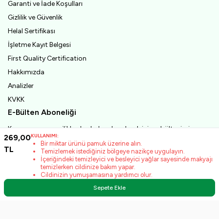
Garanti ve İade Koşulları
Gizlilik ve Güvenlik
Helal Sertifikası
İşletme Kayıt Belgesi
First Quality Certification
Hakkımızda
Analizler
KVKK
E-Bülten Aboneliği
Kampanya ve yeniliklerden haberdar olmak için e-bültenimize
KULLANIMI:
269,00
abone olun!
Bir miktar ürünü pamuk üzerine alın.
Kayıt Ol
TL
Temizlemek istediğiniz bölgeye nazikçe uygulayın.
İçeriğindeki temizleyici ve besleyici yağlar sayesinde makyajı
KVKK Sözleşmesi'ni
okudum, kabul ediyorum.
temizlerken cildinize bakım yapar.
Cildinizin yumuşamasına yardımcı olur.
Sepete Ekle