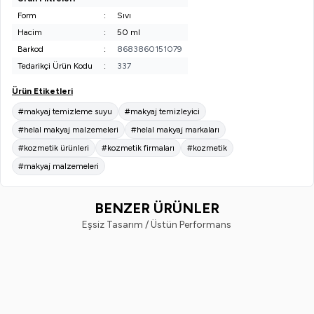
Form
:
Sıvı
Hacim
:
50 ml
Barkod
:
8683860151079
Tedarikçi Ürün Kodu
:
337
Ürün Etiketleri
#makyaj temizleme suyu
#makyaj temizleyici
#helal makyaj malzemeleri
#helal makyaj markaları
#kozmetik ürünleri
#kozmetik firmaları
#kozmetik
#makyaj malzemeleri
BENZER ÜRÜNLER
Eşsiz Tasarım / Üstün Performans
EVVAHE DOĞAL
EVVAHE DOĞAL
Yeni
Yeni
YETİŞKİN PAMUKLU KULAK
Bebek Kulak Kurulama Çubuğu 
TEMİZLEME ÇUBUĞU 200 ADET
Adet