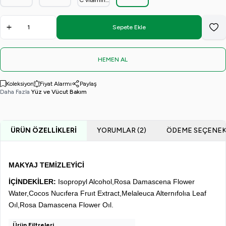
Temizleyici
Toniği 50
Losyon
Hyaluronik
50 ml e
ml.
(50ml)
Asit
Collagene
Sepete Ekle
Favo
(3'lü etkili
Cilt
Serumu)
HEMEN AL
Koleksiyon
Fiyat Alarmı
Paylaş
Daha Fazla
Yüz ve Vücut Bakım
ÜRÜN ÖZELLIKLERI
YORUMLAR (2)
ÖDEME SEÇENEK
MAKYAJ TEMİZLEYİCİ
İÇİNDEKİLER:
Isopropyl Alcohol,Rosa Damascena Flower
Water,Cocos Nucıfera Fruıt Extract,Melaleuca Alternıfolıa Leaf
Oıl,Rosa Damascena Flower Oıl.
Ürün Filtreleri