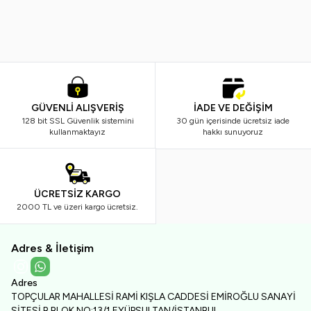
120,00
TL
125,00
TL
GÜVENLİ ALIŞVERİŞ
İADE VE DEĞİŞİM
128 bit SSL Güvenlik sistemini
30 gün içerisinde ücretsiz iade
kullanmaktayız
hakkı sunuyoruz
ÜCRETSİZ KARGO
2000 TL ve üzeri kargo ücretsiz.
Adres & İletişim
Instagram
WhatsApp
Adres
TOPÇULAR MAHALLESİ RAMİ KIŞLA CADDESİ EMİROĞLU SANAYİ
SİTESİ B BLOK NO:13/1 EYÜPSULTAN/İSTANBUL