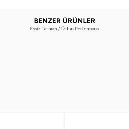
BENZER ÜRÜNLER
Eşsiz Tasarım / Üstün Performans
EVVAHE DOĞAL
EVVAHE
en Damla Takviye Edici Gıda 30ml
Passiflora Ekstresi İçer
Gı
350,00
TL
480,