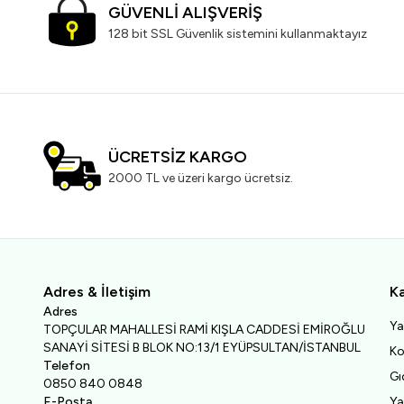
GÜVENLİ ALIŞVERİŞ
128 bit SSL Güvenlik sistemini kullanmaktayız
ÜCRETSİZ KARGO
2000 TL ve üzeri kargo ücretsiz.
Adres & İletişim
Ka
Adres
Ya
TOPÇULAR MAHALLESİ RAMİ KIŞLA CADDESİ EMİROĞLU
SANAYİ SİTESİ B BLOK NO:13/1 EYÜPSULTAN/İSTANBUL
Ko
Telefon
Gı
0850 840 0848
E-Posta
Ya