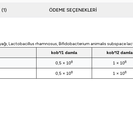
YORUMLAR (1)
ÖDEME SEÇENEKLERI
e yağı, Lactobacillus rhamnosus, Bifidobacterium animalis subspace lac
kob*/1 damla
kob*/2 damla
8
8
0,5 × 10
1 × 10
8
8
0,5 × 10
1 × 10