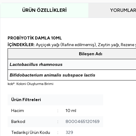
ÜRÜN ÖZELLIKLERI
PROBİYOTİK DAMLA 10ML
İÇİNDEKİLER:
Ayçiçek yağı (Rafine edilmemiş), Zeytin yağı, Rezen
Bileşen Adı
Lactobacillus rhamnosus
Bifidobacterium animalis subspace lactis
kob*: Koloni Oluşturma Birimi
Ürün Filtreleri
Hacim
:
10 ml
Barkod
:
8000465120169
Tedarikçi Ürün Kodu
:
329