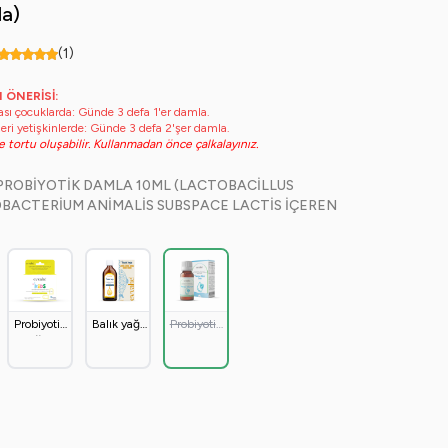
da)
(1)
 ÖNERİSİ:
ası çocuklarda: Günde 3 defa 1'er damla.
zeri yetişkinlerde: Günde 3 defa 2'şer damla.
e tortu oluşabilir. Kullanmadan önce çalkalayınız.
PROBIYOTIK DAMLA 10ML (LACTOBACILLUS
BACTERIUM ANIMALIS SUBSPACE LACTIS IÇEREN
Probiyotik
Balık yağı
Probiyotik
Yoğurt
150ml
Damla
Mayası Kids
10ml
2gr x 5
(Lactobacillus
şase
rhamnosus
&
Bifidobacterium
animalis