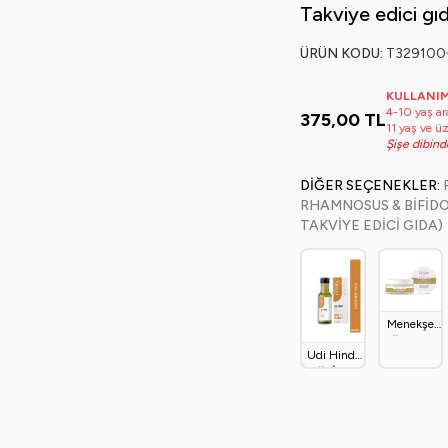
Takviye edici gı
ÜRÜN KODU:
T329
100
KULLANIM
4-10 yaş ar
375,00
TL
11 yaş ve ü
Şişe dibind
DIĞER SEÇENEKLER:
RHAMNOSUS & BIFIDO
TAKVIYE EDICI GIDA)
Menekşe
Yağlı Bebek
Udi Hindi
Bakım
Yağı (100
Kremi
Ml)