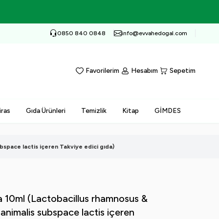
0850 840 0848
info@evvahedogal.com
Favorilerim
Hesabım
Sepetim
iras
Gıda Ürünleri
Temizlik
Kitap
GİMDES
space lactis içeren Takviye edici gıda)
a 10ml (Lactobacillus rhamnosus &
animalis subspace lactis içeren