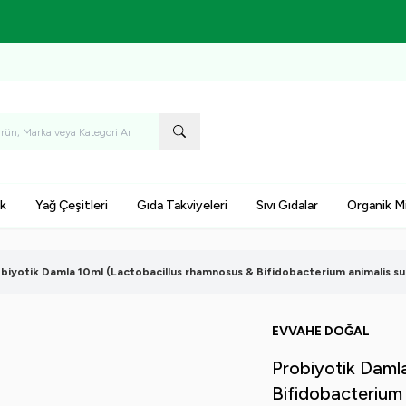
7-9 Ağustos Tarihleri Arasında KARGO BEDAVA!
k
Yağ Çeşitleri
Gıda Takviyeleri
Sıvı Gıdalar
Organik M
biyotik Damla 10ml (Lactobacillus rhamnosus & Bifidobacterium animalis sub
EVVAHE DOĞAL
Probiyotik Daml
Bifidobacterium 