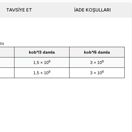
subspace
lactis
TAVSIYE ET
İADE KOŞULLARI
içeren
Takviye edici gıda)
tis
kob*/3 damla
kob*/6 damla
8
8
1,5 × 10
3 × 10
8
8
1,5 × 10
3 × 10