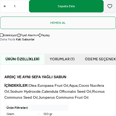
Sabun
Yağlı
Yağlı
Sabun
Sabun
Sepete Ekle
Favo
HEMEN AL
Koleksiyon
Fiyat Alarmı
Paylaş
Daha Fazla
Katı Sabunlar
ÜRÜN ÖZELLIKLERI
YORUMLAR (1)
ÖDEME SEÇENEK
ARDIÇ VE AYNI SEFA YAĞLI SABUN
İÇİNDEKİLER:
Olea Europaea Fruıt Oıl,
Aqua,
Cocos Nucıfera
Oıl,
Sodıum Hydroxıde,
Calendula Offıcınalıs Seed Oıl,
Rıcınus
Communıs Seed Oıl,
Junıperus Communıs Fruıt Oıl.
Ürün Filtreleri
Gram
:
120 gr