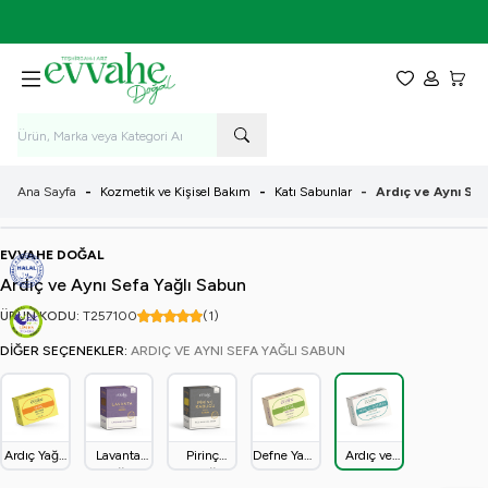
7-9 Ağustos Tarihleri Arasında KARGO BEDAVA!
Favorilerim
Hesabım
Sepet
Ana Sayfa
-
Kozmetik ve Kişisel Bakım
-
Katı Sabunlar
-
Ardıç ve Aynı Sef
EVVAHE DOĞAL
Ardıç ve Aynı Sefa Yağlı Sabun
ÜRÜN KODU:
T257
100
(1)
DIĞER SEÇENEKLER:
ARDIÇ VE AYNI SEFA YAĞLI SABUN
Ardıç Yağlı
Lavanta
Pirinç
Defne Yağlı
Ardıç ve
Sabun
Yağlı
Kabuğu
Sabun
Aynı Sefa