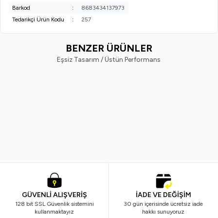
Barkod
:
8683434137973
Tedarikçi Ürün Kodu
:
257
BENZER ÜRÜNLER
Eşsiz Tasarım / Üstün Performans
EVVAHE DOĞAL
EVVAHE DOĞAL
Lavanta Yağlı Sabun
Tuz Sabunu
(2)
(1)
189,00
TL
169,00
TL
GÜVENLİ ALIŞVERİŞ
İADE VE DEĞİŞİM
128 bit SSL Güvenlik sistemini
30 gün içerisinde ücretsiz iade
kullanmaktayız
hakkı sunuyoruz