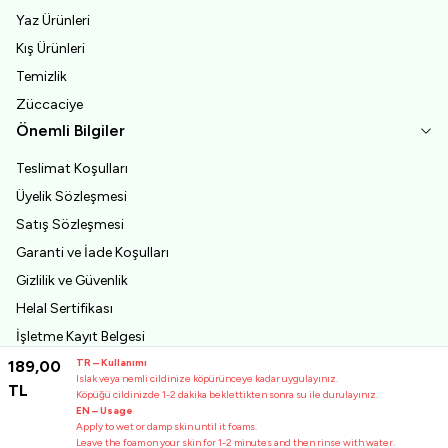
Yaz Ürünleri
Kış Ürünleri
Temizlik
Züccaciye
Önemli Bilgiler
Teslimat Koşulları
Üyelik Sözleşmesi
Satış Sözleşmesi
Garanti ve İade Koşulları
Gizlilik ve Güvenlik
Helal Sertifikası
İşletme Kayıt Belgesi
First Quality Certification
TR – Kullanımı
189,00
Islak veya nemli cildinize köpürünceye kadar uygulayınız.
TL
Hakkımızda
Köpüğü cildinizde 1-2 dakika beklettikten sonra su ile durulayınız.
EN – Usage
Analizler
Apply to wet or damp skin until it foams.
Leave the foam on your skin for 1-2 minutes and then rinse with water.