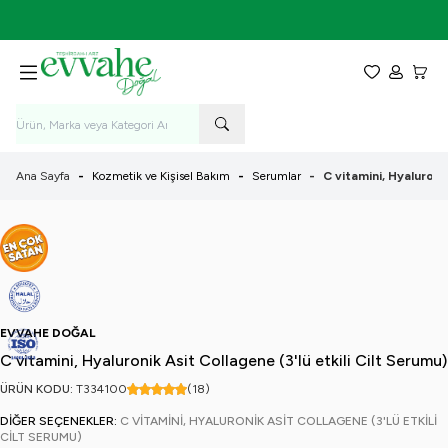
7-9 Ağustos Tarihleri Arasında KARGO BEDAVA!
Favorilerim
Hesabım
Sepet
Ana Sayfa
-
Kozmetik ve Kişisel Bakım
-
Serumlar
-
C vitamini, Hyaluronik
EVVAHE DOĞAL
C vitamini, Hyaluronik Asit Collagene (3'lü etkili Cilt Serumu)
ÜRÜN KODU:
T334
100
(18)
DIĞER SEÇENEKLER:
C VITAMINI, HYALURONIK ASIT COLLAGENE (3'LÜ ETKILI
CILT SERUMU)