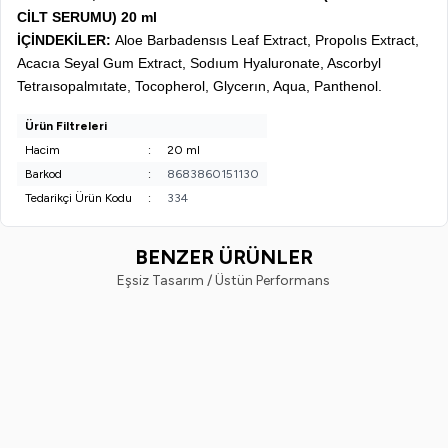
CİLT SERUMU) 20 ml
İÇİNDEKİLER:
Aloe Barbadensıs Leaf Extract, Propolıs Extract,
Acacıa Seyal Gum Extract, Sodıum Hyaluronate, Ascorbyl
Tetraısopalmıtate, Tocopherol, Glycerın, Aqua, Panthenol.
Ürün Filtreleri
Hacim
:
20 ml
Barkod
:
8683860151130
Tedarikçi Ürün Kodu
:
334
BENZER ÜRÜNLER
Eşsiz Tasarım / Üstün Performans
EVVAHE DOĞAL
EVVAHE DOĞAL
Yeni
Yeni
Lipozomal Retinol Vitamin A
Lipozomal Hyalüronik Asit 30
Serum 30ml
535,00
TL
549,00
TL