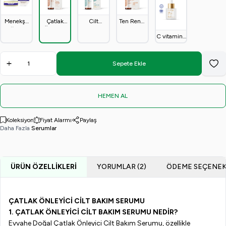
Menekşe
Çatlak
Cilt
Ten Rengi
Yağlı Cilt
Önleyici
Temizleme
Açıcı
C vitamini,
Onarıcı
Cilt
Toniği 50
Losyon
Hyaluronik
Bakım
Serumu
ml.
(50ml)
Asit
Kremi
(50ml)
Collagene
Sepete Ekle
Favo
(3'lü etkili
Cilt
Serumu)
HEMEN AL
Koleksiyon
Fiyat Alarmı
Paylaş
Daha Fazla
Serumlar
ÜRÜN ÖZELLIKLERI
YORUMLAR (2)
ÖDEME SEÇENEK
ÇATLAK ÖNLEYİCİ CİLT BAKIM SERUMU
1.
ÇATLAK ÖNLEYİCİ CİLT BAKIM SERUMU
NEDİR?
Evvahe
Doğal
Çatlak Önleyici Cilt Bakım Serumu
,
özellikle