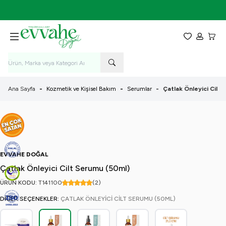
7-9 Ağustos Tarihleri Arasında KARGO BEDAVA!
Favorilerim
Hesabım
Sepet
Ana Sayfa
-
Kozmetik ve Kişisel Bakım
-
Serumlar
-
Çatlak Önleyici Cilt
EVVAHE DOĞAL
Çatlak Önleyici Cilt Serumu (50ml)
ÜRÜN KODU:
T141
100
(2)
DIĞER SEÇENEKLER:
ÇATLAK ÖNLEYICI CILT SERUMU (50ML)