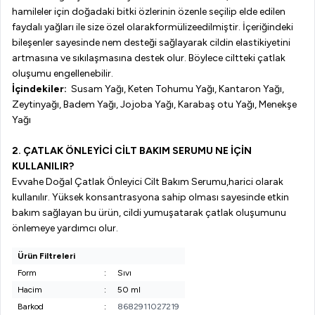
hamileler için doğadaki bitki özlerinin özenle seçilip elde edilen
faydalı yağları ile
size
özel olarak
formülize
edilmiştir.
İçeriğindeki
bileşenler sayesinde nem desteği sağlayarak cildin elastikiyetini
artmasına ve sıkılaşmasına destek olur. Böylece ciltteki çatlak
oluşumu engellenebilir.
İçindekiler:
Susam
Yağı, Keten Tohumu Yağı, Kantaron Yağı,
Zeytinyağı
, Badem Yağı,
Jojoba
Yağı
,
Karabaş otu Yağı, Menekşe
Yağı
2.
ÇATLAK ÖNLEYİCİ CİLT BAKIM SERUMU NE İÇİN
KULLANILIR?
Evvahe
Doğal
Çatlak Önleyici Cilt Bakım Serumu
,
harici olarak
kullanılır.
Yüksek konsantrasyona sahip olması sayesinde etkin
bakım sağlayan bu ürün, cildi yumuşatarak çatlak oluşumunu
önlemeye yardımcı olur.
Ürün Filtreleri
Form
:
Sıvı
Hacim
:
50 ml
Barkod
:
8682911027219