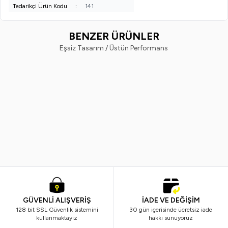
Tedarikçi Ürün Kodu
:
141
BENZER ÜRÜNLER
Eşsiz Tasarım / Üstün Performans
EVVAHE DOĞAL
EVVAHE DOĞAL
Yeni
Yeni
Lipozomal Retinol Vitamin A
Lipozomal Hyalüronik Asit 30
Serum 30ml
535,00
TL
549,00
TL
GÜVENLİ ALIŞVERİŞ
İADE VE DEĞİŞİM
128 bit SSL Güvenlik sistemini
30 gün içerisinde ücretsiz iade
kullanmaktayız
hakkı sunuyoruz