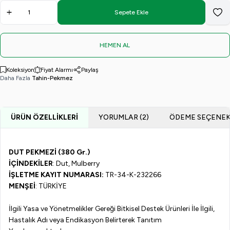
(380 Gr.)
(380 Gr.)
(380 Gr.)
(380 Gr.)
Sepete Ekle
Favo
HEMEN AL
Koleksiyon
Fiyat Alarmı
Paylaş
Daha Fazla
Tahin-Pekmez
ÜRÜN ÖZELLIKLERI
YORUMLAR (2)
ÖDEME SEÇENEK
DUT PEKMEZİ (380 Gr.)
İÇİNDEKİLER
: Dut, Mulberry
İŞLETME KAYIT NUMARASI:
TR-34-K-232266
MENŞEİ
: TÜRKİYE
İlgili Yasa ve Yönetmelikler Gereği Bitkisel Destek Ürünleri İle İlgili,
Hastalık Adı veya Endikasyon Belirterek Tanıtım