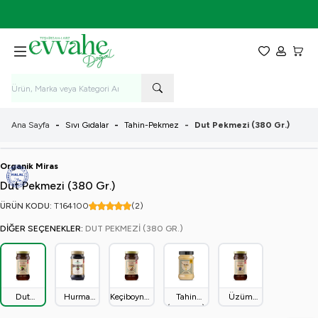
7-9 Ağustos Tarihleri Arasında KARGO BEDAVA!
Favorilerim
Hesabım
Sepet
Ana Sayfa
-
Sıvı Gıdalar
-
Tahin-Pekmez
-
Dut Pekmezi (380 Gr.)
Organik Miras
Dut Pekmezi (380 Gr.)
ÜRÜN KODU:
T164
100
(2)
DIĞER SEÇENEKLER:
DUT PEKMEZI (380 GR.)
Dut
Hurma
Keçiboynuzu
Tahin
Üzüm
Pekmezi
Pekmezi
Pekmezi
(300 Gr.)
Pekmezi