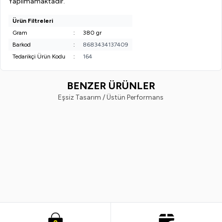
Yapılmamaktadır.
Ürün Filtreleri
Gram
:
380 gr
Barkod
:
8683434137409
Tedarikçi Ürün Kodu
:
164
BENZER ÜRÜNLER
Eşsiz Tasarım / Üstün Performans
EVVAHE DOĞAL
EVVAHE DOĞAL
Hurma Pekmezi (380 Gr.)
Keçiboynuzu Pekmezi (380 Gr.
(1)
(1)
330,00
TL
330,00
TL