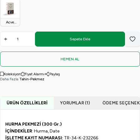
(380 Gr.)
(380 Gr.)
(380 Gr.)
(380 Gr.)
(250 Gr.)
Acve
Hurma
(150 Gr.)
Sepete Ekle
Favo
HEMEN AL
Koleksiyon
Fiyat Alarmı
Paylaş
Daha Fazla
Tahin-Pekmez
ÜRÜN ÖZELLIKLERI
YORUMLAR (1)
ÖDEME SEÇENEK
HURMA PEKMEZİ (300 Gr.)
İÇİNDEKİLER
: Hurma, Date
İŞLETME KAYIT NUMARASI:
TR-34-K-232266