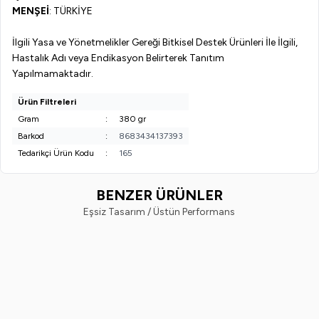
MENŞEİ
: TÜRKİYE
İlgili Yasa ve Yönetmelikler Gereği Bitkisel Destek Ürünleri İle İlgili,
Hastalık Adı veya Endikasyon Belirterek Tanıtım
Yapılmamaktadır.
Ürün Filtreleri
Gram
:
380 gr
Barkod
:
8683434137393
Tedarikçi Ürün Kodu
:
165
BENZER ÜRÜNLER
Eşsiz Tasarım / Üstün Performans
Organik Miras
EVVAHE DOĞAL
Dut Pekmezi (380 Gr.)
Keçiboynuzu Pekmezi (380 Gr.
(2)
(1)
330,00
TL
330,00
TL