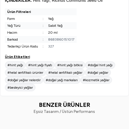
İÇİNDEKİLER:
Hint Yağı, Ricinus Communis Seed Oil
Ürün Filtreleri
Form
:
Yağ
Yağ Türü
:
Sabit Yağ
Hacim
:
20 ml
Barkod
:
8683860151017
Tedarikçi Ürün Kodu
:
327
Ürün Etiketleri
#hint yağı
#hint yağı fiyatı
#hint yağı bitkisi
#doğal hint yağı
#helal sertifikalı ürünler
#helal sertifikalı yağlar
#doğal yağlar
#doğal yağlar nelerdir
#doğal yağ markaları
#kozmetik yağlar
#besleyici yağlar
BENZER ÜRÜNLER
Eşsiz Tasarım / Üstün Performans