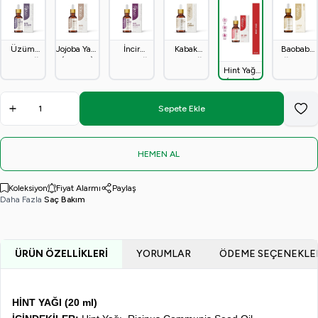
Üzüm
Jojoba Yağı
İncir
Kabak
Baobab
Çekirdeği
(20 ml.)
Çekirdeği
Çekirdeği
Yağı 20ml
Hint Yağı
Yağı (20
Yağı (20
Yağı (50
(20ML)
ml)
ml)
ml.)
Sepete Ekle
Favo
HEMEN AL
Koleksiyon
Fiyat Alarmı
Paylaş
Daha Fazla
Saç Bakım
ÜRÜN ÖZELLIKLERI
YORUMLAR
ÖDEME SEÇENEKLE
HİNT YAĞI (20 ml)