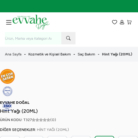
7-9 Ağustos Tarihleri Arasında KARGO BEDAVA!
Favorilerim
Hesabım
Sepet
Ana Sayfa
-
Kozmetik ve Kişisel Bakım
-
Saç Bakım
-
Hint Yağı (20ML)
EVVAHE DOĞAL
Hint Yağı (20ML)
ÜRÜN KODU:
T327
(0)
DIĞER SEÇENEKLER:
HINT YAĞI (20ML)