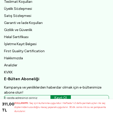
Teslimat Koşulları
Üyelik Sözleşmesi
Satış Sözleşmesi
Garanti ve İade Koşulları
Gizlilik ve Güvenlik
Helal Sertifikası
İşletme Kayıt Belgesi
First Quality Certification
Hakkımızda
Analizler
KVKK
E-Bülten Aboneliği
Kampanya ve yeniliklerden haberdar olmak için e-bültenimize
abone olun!
Kayıt Ol
KULLANIMI:
Saç için kullanıma uygundur. Haftada 1-2 defa parmak uçları ile saç
311,00
KVKK Sözleşmesi'ni
okudum, kabul ediyorum.
diplerinden uca doğru masaj yaparak uygulanır. 30 dk. sonra ılık su ve şampuanla
TL
durulanır.