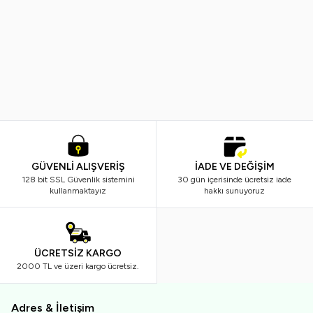
EVVAHE DOĞAL
EVVAHE DOĞAL
Yeni
Yeni
Kolay Saç Tarama Spreyi 200ml
Saç Bakım ve Onarım Spreyi 10
200,00
TL
305,00
TL
GÜVENLİ ALIŞVERİŞ
İADE VE DEĞİŞİM
128 bit SSL Güvenlik sistemini
30 gün içerisinde ücretsiz iade
kullanmaktayız
hakkı sunuyoruz
ÜCRETSİZ KARGO
2000 TL ve üzeri kargo ücretsiz.
Adres & İletişim