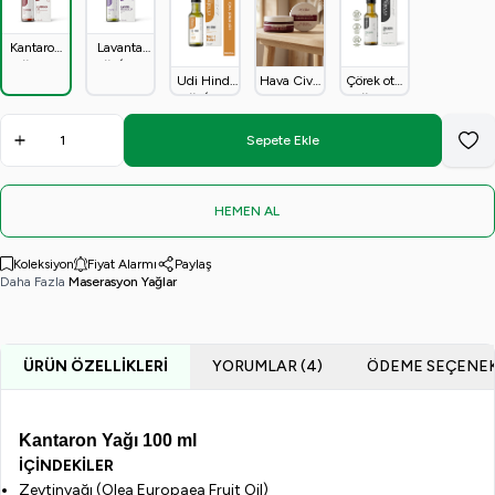
Kantaron
Lavanta
Yağı 100
Yağı (100
Udi Hindi
Hava Civa
Çörek otu
ml
Ml)
Yağı (100
Kremi
Yağı 100
Ml)
50ml
ml
Sepete Ekle
Favo
HEMEN AL
Koleksiyon
Fiyat Alarmı
Paylaş
Daha Fazla
Maserasyon Yağlar
ÜRÜN ÖZELLIKLERI
YORUMLAR (4)
ÖDEME SEÇENEK
Kantaron Yağı 100 ml
İÇİNDEKİLER
Zeytinyağı (Olea Europaea Fruit Oil)