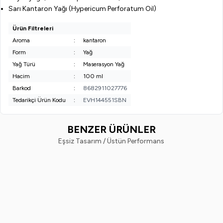
Sarı Kantaron Yağı (Hypericum Perforatum Oil)
Ürün Filtreleri
Aroma
:
kantaron
Form
:
Yağ
Yağ Türü
:
Maserasyon Yağ
Hacim
:
100 ml
Barkod
:
8682911027776
Tedarikçi Ürün Kodu
:
EVH144551SBN
BENZER ÜRÜNLER
Eşsiz Tasarım / Üstün Performans
EVVAHE DOĞAL
EVVAHE DOĞAL
Udi Hindi Yağı (100 Ml)
Lavanta Yağı (100 Ml)
(23)
(1)
385,00
TL
469,00
TL