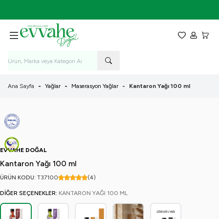
İlk Alışverişe Özel %5 İndirim! - KOD: EVVAHE5
Favorilerim
Hesabım
Sepet
Ana Sayfa
-
Yağlar
-
Maserasyon Yağlar
-
Kantaron Yağı 100 ml
EVVAHE DOĞAL
Kantaron Yağı 100 ml
ÜRÜN KODU:
T37
100
(4)
DIĞER SEÇENEKLER:
KANTARON YAĞI 100 ML