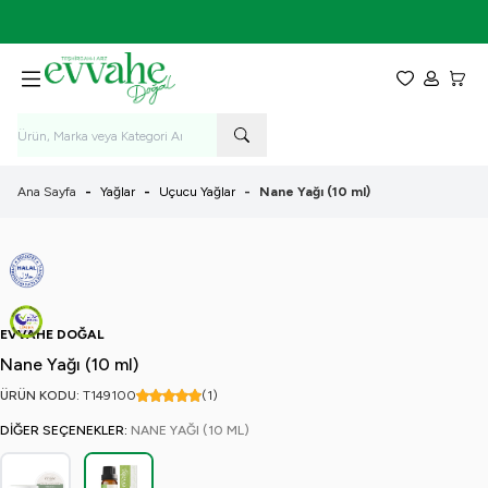
7-9 Ağustos Tarihleri Arasında KARGO BEDAVA!
Favorilerim
Hesabım
Sepet
Ana Sayfa
-
Yağlar
-
Uçucu Yağlar
-
Nane Yağı (10 ml)
EVVAHE DOĞAL
Nane Yağı (10 ml)
ÜRÜN KODU:
T149
100
(1)
DIĞER SEÇENEKLER:
NANE YAĞI (10 ML)