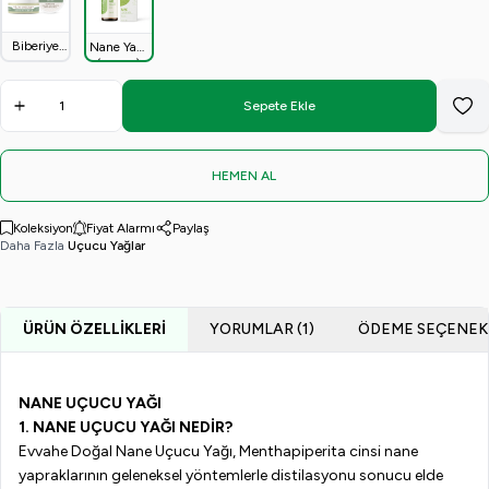
Biberiye
Nane Yağı
Kremi
(10 ml)
50ml
Sepete Ekle
Favo
HEMEN AL
Koleksiyon
Fiyat Alarmı
Paylaş
Daha Fazla
Uçucu Yağlar
ÜRÜN ÖZELLIKLERI
YORUMLAR (1)
ÖDEME SEÇENEK
NANE UÇUCU
YAĞI
1.
NANE UÇUCU
YAĞI NEDİR?
Evvahe
Doğal Nane Uçucu Yağı,
Mentha
piperita
cinsi nane
yapraklarının geleneksel yöntemlerle
distilasyonu
sonucu elde