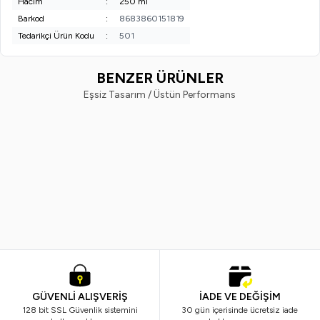
Hacim
:
250 ml
Barkod
:
8683860151819
Tedarikçi Ürün Kodu
:
501
BENZER ÜRÜNLER
Eşsiz Tasarım / Üstün Performans
Organik Miras
EVVAHE DOĞAL
Yeni
Organik Miras Ananas Sirkesi
Doğal Gül Sirkesi (250 ml)
250ml
299,00
TL
249,00
TL
GÜVENLİ ALIŞVERİŞ
İADE VE DEĞİŞİM
128 bit SSL Güvenlik sistemini
30 gün içerisinde ücretsiz iade