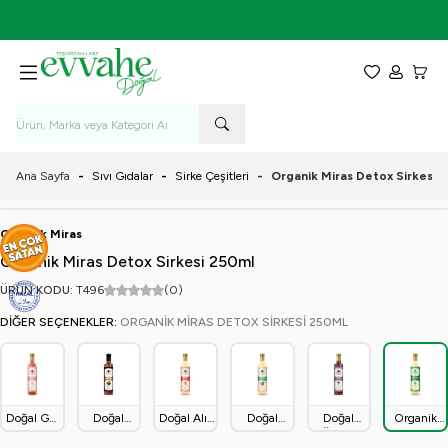
7-9 Ağustos Tarihleri Arasında KARGO BEDAVA!
Favorilerim
Hesabım
Sepet
Ana Sayfa
-
Sıvı Gıdalar
-
Sirke Çeşitleri
-
Organik Miras Detox Sirkesi 
Organik Miras
Organik Miras Detox Sirkesi 250ml
ÜRÜN KODU:
T496
(0)
DIĞER SEÇENEKLER:
ORGANIK MIRAS DETOX SIRKESI 250ML
Doğal Gül
Doğal
Doğal Alıç
Doğal
Doğal
Organik
Sirkesi
Hurma
Sirkesi
Elma
Üzüm
Miras