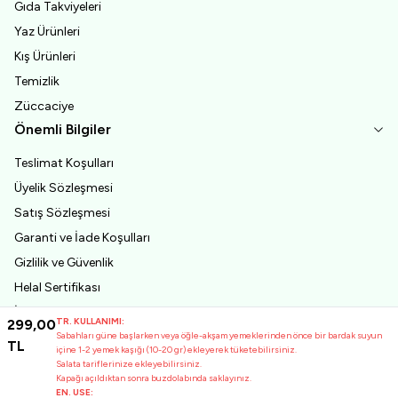
Gıda Takviyeleri
Yaz Ürünleri
Kış Ürünleri
Temizlik
Züccaciye
Önemli Bilgiler
Teslimat Koşulları
Üyelik Sözleşmesi
Satış Sözleşmesi
Garanti ve İade Koşulları
Gizlilik ve Güvenlik
Helal Sertifikası
İşletme Kayıt Belgesi
TR. KULLANIMI:
299,00
First Quality Certification
Sabahları güne başlarken veya öğle-akşam yemeklerinden önce bir bardak suyun
TL
içine 1-2 yemek kaşığı (10-20 gr) ekleyerek tüketebilirsiniz.
Hakkımızda
Salata tariflerinize ekleyebilirsiniz.
Kapağı açıldıktan sonra buzdolabında saklayınız.
Analizler
EN. USE: