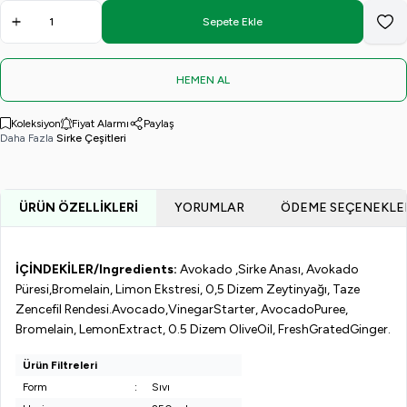
(250 ml)
Sirkesi
(250 ml)
Sirkesi
Sirkesi
Detox
(250 ml)
(250 ml)
(250 Ml)
Sirkesi
Sepete Ekle
Favo
250ml
HEMEN AL
Koleksiyon
Fiyat Alarmı
Paylaş
Daha Fazla
Sirke Çeşitleri
ÜRÜN ÖZELLIKLERI
YORUMLAR
ÖDEME SEÇENEKLE
İÇİNDEKİLER
/
I
ngredients
:
Avokado
,
Sirke
Anası
,
Avokado
Püresi,
Bromelain
,
Limon Ekstresi, 0,5 Dizem Zeytinyağı, Taze
Zencefil Rendesi.
Avocado
,
Vinegar
Starter
,
Avocado
Puree
,
Bromelain
,
Lemon
Extract
, 0.5 Dizem
Olive
Oil
,
Fresh
Grated
Ginger
.
Ürün Filtreleri
Form
:
Sıvı