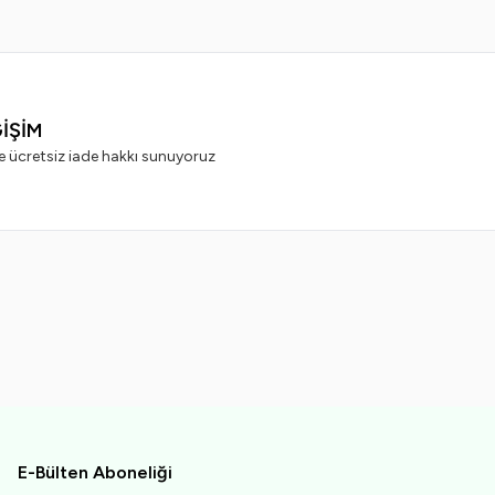
ĞİŞİM
e ücretsiz iade hakkı sunuyoruz
E-Bülten Aboneliği