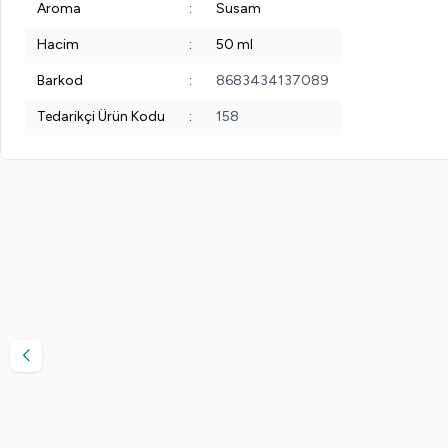
Aroma
:
Susam
Hacim
:
50 ml
Barkod
:
8683434137089
Tedarikçi Ürün Kodu
:
158
Yeni
Yeni
EVVAHE DOĞAL
Deve Dikeni Yağı 20ml
371,00
TL