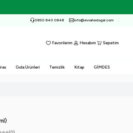
0850 840 0848
info@evvahedogal.com
Favorilerim
Hesabım
Sepetim
iras
Gıda Ürünleri
Temizlik
Kitap
GİMDES
ml)
(0)