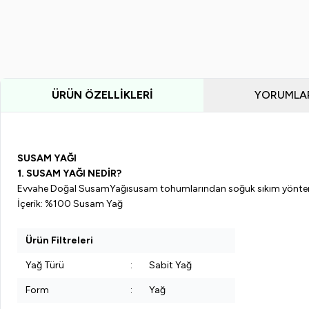
ÜRÜN ÖZELLIKLERI
YORUMLA
SUSAM
YAĞI
1.
SUSAM
YAĞI NEDİR?
Evvahe
Doğal
Susam
Yağı
susam tohumlarında
n
soğuk sıkım yöntemi
İçerik: %100
Susam
Yağ
Ürün Filtreleri
Yağ Türü
:
Sabit Yağ
Form
:
Yağ